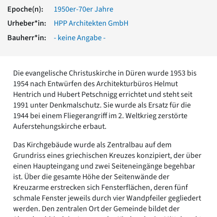
Romanik
Epoche(n):
1950er-70er Jahre
Vorromanik
Urheber*in:
HPP Architekten GmbH
Römische Antike
Bauherr*in:
- keine Angabe -
Über uns
Über baukunst-nrw
Fachbeirat
Die evangelische Christuskirche in Düren wurde 1953 bis
Freunde & Förderer
1954 nach Entwürfen des Architekturbüros Helmut
Kontakt
Hentrich und Hubert Petschnigg errichtet und steht seit
Impressum
1991 unter Denkmalschutz. Sie wurde als Ersatz für die
Datenschutz
1944 bei einem Fliegerangriff im 2. Weltkrieg zerstörte
Auferstehungskirche erbaut.
Suchbegriff eingeben
Das Kirchgebäude wurde als Zentralbau auf dem
Grundriss eines griechischen Kreuzes konzipiert, der über
einen Haupteingang und zwei Seiteneingänge begehbar
ist. Über die gesamte Höhe der Seitenwände der
Kreuzarme erstrecken sich Fensterflächen, deren fünf
schmale Fenster jeweils durch vier Wandpfeiler gegliedert
werden. Den zentralen Ort der Gemeinde bildet der