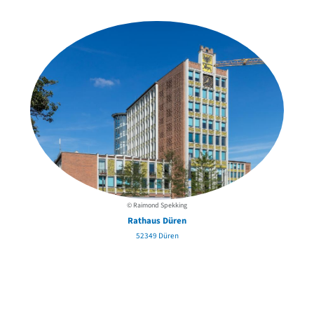
in der Nähe
© Raimond Spekking
Rathaus Düren
52349 Düren