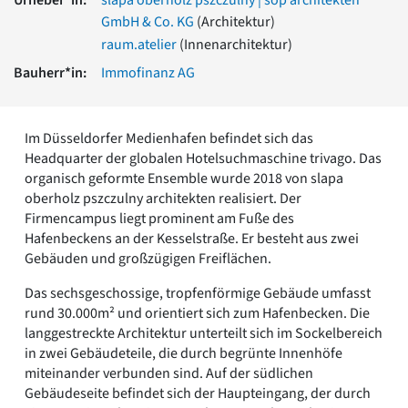
Romanik
GmbH & Co. KG
(Architektur)
Vorromanik
raum.atelier
(Innenarchitektur)
Römische Antike
Bauherr*in:
Immofinanz AG
Über uns
Über baukunst-nrw
Fachbeirat
Im Düsseldorfer Medienhafen befindet sich das
Freunde & Förderer
Headquarter der globalen Hotelsuchmaschine trivago. Das
Kontakt
organisch geformte Ensemble wurde 2018 von slapa
Impressum
oberholz pszczulny architekten realisiert. Der
Datenschutz
Firmencampus liegt prominent am Fuße des
Hafenbeckens an der Kesselstraße. Er besteht aus zwei
Suchbegriff eingeben
Gebäuden und großzügigen Freiflächen.
Das sechsgeschossige, tropfenförmige Gebäude umfasst
rund 30.000m² und orientiert sich zum Hafenbecken. Die
langgestreckte Architektur unterteilt sich im Sockelbereich
in zwei Gebäudeteile, die durch begrünte Innenhöfe
miteinander verbunden sind. Auf der südlichen
Gebäudeseite befindet sich der Haupteingang, der durch