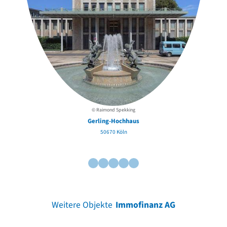
© Raimond Spekking
Gerling-Hochhaus
50670 Köln
Weitere Objekte
Immofinanz AG