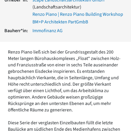
Romanik
(Landschaftsarchitektur)
Vorromanik
Renzo Piano | Renzo Piano Building Workshop
Römische Antike
BM+P Architekten PartGmbB
Über uns
Bauherr*in:
Immofinanz AG
Über baukunst-nrw
Fachbeirat
Freunde & Förderer
Renzo Piano ließ sich bei der Grundrissgestalt des 200
Kontakt
Meter langen Bürohauskomplexes „Float“ zwischen Holz-
Impressum
und Franziusstraße von einer in sechs Teile auseinander
Datenschutz
gebrochenen Eisdecke inspirieren. Es entstanden
Suchbegriff eingeben
hauptsächlich Vierkante, die in Seitenlänge, Umfang und
Höhe recht unterschiedlich sind. Der größte Vierkant
verfügt über einen Lichthof, um das Arbeitsklima zu
optimieren. Andere Gebäude weisen großzügige
Rücksprünge an den untersten Ebenen auf, um mehr
öffentliche Räume zu generieren.
Diese Serie der verglasten Einzelbauten füllt die letzte
Baulücke am südlichen Ende des Medienhafens zwischen