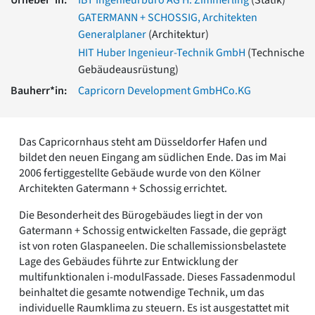
Romanik
GATERMANN + SCHOSSIG, Architekten
Vorromanik
Generalplaner
(Architektur)
Römische Antike
HIT Huber Ingenieur-Technik GmbH
(Technische
Über uns
Gebäudeausrüstung)
Über baukunst-nrw
Bauherr*in:
Capricorn Development GmbHCo.KG
Fachbeirat
Freunde & Förderer
Kontakt
Das Capricornhaus steht am Düsseldorfer Hafen und
Impressum
bildet den neuen Eingang am südlichen Ende. Das im Mai
Datenschutz
2006 fertiggestellte Gebäude wurde von den Kölner
Suchbegriff eingeben
Architekten Gatermann + Schossig errichtet.
Die Besonderheit des Bürogebäudes liegt in der von
Gatermann + Schossig entwickelten Fassade, die geprägt
ist von roten Glaspaneelen. Die schallemissionsbelastete
Lage des Gebäudes führte zur Entwicklung der
multifunktionalen i-modulFassade. Dieses Fassadenmodul
beinhaltet die gesamte notwendige Technik, um das
individuelle Raumklima zu steuern. Es ist ausgestattet mit