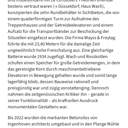
und insbesondere mit Le Corbusiers Theorien offenbar
bestens vertraut waren (→ Düsseldorf, Haus Wach),
konzipierten die zehn Rundbehälter in Sichtbeton, die von
einem quaderförmigen Turm zur Aufnahme des
Treppenhauses und der Getreideelevatoren und einem
Aufsatz für die Transportbänder zur Beschickung der
Silozellen eingefasst wurden. Die Firma Wayss & Freytag
führte die mit 23,40 Metern für die damalige Zeit
ungewöhnlich hohe Freischalung aus. Eine gleichartige
Batterie wurde 1934 zugefügt. Wach und Rosskotten
schufen einen Speicher für große Getreidemengen, in dem
das gereinigte Korn durch maschinenbetriebene
Elevatoren in Bewegung gehalten wurde und somit lange
lagerfähig blieb, dessen Bauweise rationell und
preisgünstig war und zügig vonstattenging. Dennoch
nahmen die zeitgenössischen Kritiker ihn – gerade in
seiner Funktionalität – als kraftvollen Ausdruck
monumentalen Gestaltens war.
Bis 2022 wurden die markanten Betonsilos von
Ingenhoven architects umgebaut und in den Plange Mühle