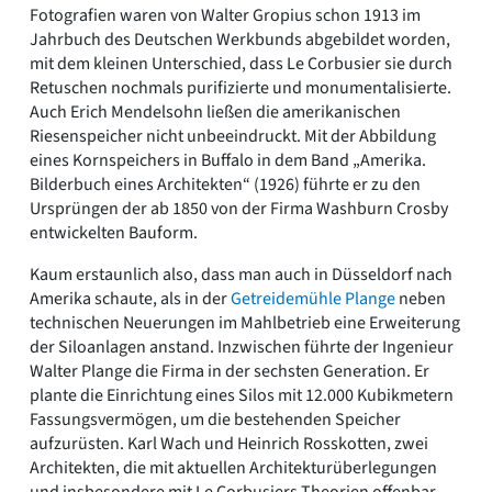
Fotografien waren von Walter Gropius schon 1913 im
Jahrbuch des Deutschen Werkbunds abgebildet worden,
mit dem kleinen Unterschied, dass Le Corbusier sie durch
Retuschen nochmals purifizierte und monumentalisierte.
Auch Erich Mendelsohn ließen die amerikanischen
Riesenspeicher nicht unbeeindruckt. Mit der Abbildung
eines Kornspeichers in Buffalo in dem Band „Amerika.
Bilderbuch eines Architekten“ (1926) führte er zu den
Ursprüngen der ab 1850 von der Firma Washburn Crosby
entwickelten Bauform.
Kaum erstaunlich also, dass man auch in Düsseldorf nach
Amerika schaute, als in der
Getreidemühle Plange
neben
technischen Neuerungen im Mahlbetrieb eine Erweiterung
der Siloanlagen anstand. Inzwischen führte der Ingenieur
Walter Plange die Firma in der sechsten Generation. Er
plante die Einrichtung eines Silos mit 12.000 Kubikmetern
Fassungsvermögen, um die bestehenden Speicher
aufzurüsten. Karl Wach und Heinrich Rosskotten, zwei
Architekten, die mit aktuellen Architekturüberlegungen