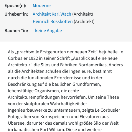
Romanik
Epoche(n):
Moderne
Vorromanik
Urheber*in:
Architekt Karl Wach
(Architekt)
Römische Antike
Heinrich Rosskotten
(Architekt)
Über uns
Bauherr*in:
- keine Angabe -
Über baukunst-nrw
Fachbeirat
Freunde & Förderer
Als „prachtvolle Erstgeburten der neuen Zeit“ bejubelte Le
Kontakt
Corbusier 1922 in seiner Schrift „Ausblick auf eine neue
Impressum
Architektur“ die Silos und Fabriken Nordamerikas. Anders
Datenschutz
als die Architekten schüfen die Ingenieure, bestimmt
durch die funktionalen Erfordernisse und in der
Suchbegriff eingeben
Beschränkung auf die baulichen Grundformen,
lebensfähige Organismen, die echte
Architekturempfindungen hervorriefen. Um seine These
von der skulpturalen Wahrhaftigkeit der
Ingenieurbauwerke zu untermauern, zeigte Le Corbusier
Fotografien von Kornspeichern und Elevatoren aus
Übersee, darunter das damals wohl größte Silo der Welt
im kanadischen Fort William. Diese und weitere