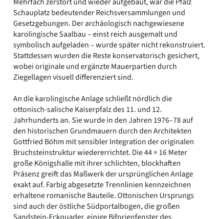
Mehrfach zerstört und wieder aufgebaut, war die Pfalz
Schauplatz bedeutender Reichsversammlungen und
Gesetzgebungen. Der archäologisch nachgewiesene
karolingische Saalbau – einst reich ausgemalt und
symbolisch aufgeladen – wurde später nicht rekonstruiert.
Stattdessen wurden die Reste konservatorisch gesichert,
wobei originale und ergänzte Mauerpartien durch
Ziegellagen visuell differenziert sind.
An die karolingische Anlage schließt nördlich die
ottonisch-salische Kaiserpfalz des 11. und 12.
Jahrhunderts an. Sie wurde in den Jahren 1976–78 auf
den historischen Grundmauern durch den Architekten
Gottfried Böhm mit sensibler Integration der originalen
Bruchsteinstruktur wiedererrichtet. Die 44 × 16 Meter
große Königshalle mit ihrer schlichten, blockhaften
Präsenz greift das Maßwerk der ursprünglichen Anlage
exakt auf. Farbig abgesetzte Trennlinien kennzeichnen
erhaltene romanische Bauteile. Ottonischen Ursprungs
sind auch der östliche Südportalbogen, die großen
Sandstein-Eckquader, einige Biforienfenster des