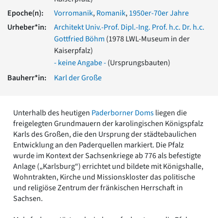
Romanik
Epoche(n):
Vorromanik
,
Romanik
,
1950er-70er Jahre
Vorromanik
Urheber*in:
Architekt Univ.-Prof. Dipl.-Ing. Prof. h.c. Dr. h.c.
Römische Antike
Gottfried Böhm
(1978 LWL-Museum in der
Über uns
Kaiserpfalz)
Über baukunst-nrw
- keine Angabe -
(Ursprungsbauten)
Fachbeirat
Bauherr*in:
Karl der Große
Freunde & Förderer
Kontakt
Impressum
Datenschutz
Unterhalb des heutigen
Paderborner Doms
liegen die
freigelegten Grundmauern der karolingischen Königspfalz
Suchbegriff eingeben
Karls des Großen, die den Ursprung der städtebaulichen
Entwicklung an den Paderquellen markiert. Die Pfalz
wurde im Kontext der Sachsenkriege ab 776 als befestigte
Anlage („Karlsburg“) errichtet und bildete mit Königshalle,
Wohntrakten, Kirche und Missionskloster das politische
und religiöse Zentrum der fränkischen Herrschaft in
Sachsen.