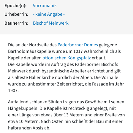
Romanik
Epoche(n):
Vorromanik
Vorromanik
Urheber*in:
- keine Angabe -
Römische Antike
Bauherr*in:
Bischof Meinwerk
Über uns
Über baukunst-nrw
Fachbeirat
Die an der Nordseite des
Paderborner Domes
gelegene
Freunde & Förderer
Bartholomäuskapelle wurde um 1017 wahrscheinlich als
Kontakt
Kapelle der alten
ottonischen Königspfalz
erbaut.
Impressum
Die Kapelle wurde im Auftrag des Paderborner Bischofs
Datenschutz
Meinwerk durch byzantinische Arbeiter errichtet und gilt
als älteste Hallenkirche nördlich der Alpen. Die Vorhalle
Suchbegriff eingeben
wurde zu unbestimmter Zeit errichtet, die Fassade im Jahr
1907.
Auffallend schlanke Säulen tragen das Gewölbe mit seinen
Hängekuppeln. Die Kapelle ist rechteckig angelegt, mit
einer Länge von etwas über 13 Metern und einer Breite von
etwa 10 Metern. Nach Osten hin schließt der Bau mit einer
halbrunden Apsis ab.