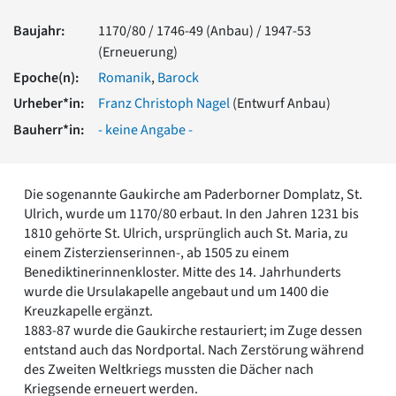
Romanik
Baujahr:
1170/80 / 1746-49 (Anbau) / 1947-53
Vorromanik
(Erneuerung)
Römische Antike
Epoche(n):
Romanik
,
Barock
Über uns
Urheber*in:
Franz Christoph Nagel
(Entwurf Anbau)
Über baukunst-nrw
Fachbeirat
Bauherr*in:
- keine Angabe -
Freunde & Förderer
Kontakt
Impressum
Die sogenannte Gaukirche am Paderborner Domplatz, St.
Datenschutz
Ulrich, wurde um 1170/80 erbaut. In den Jahren 1231 bis
1810 gehörte St. Ulrich, ursprünglich auch St. Maria, zu
Suchbegriff eingeben
einem Zisterzienserinnen-, ab 1505 zu einem
Benediktinerinnenkloster. Mitte des 14. Jahrhunderts
wurde die Ursulakapelle angebaut und um 1400 die
Kreuzkapelle ergänzt.
1883-87 wurde die Gaukirche restauriert; im Zuge dessen
entstand auch das Nordportal. Nach Zerstörung während
des Zweiten Weltkriegs mussten die Dächer nach
Kriegsende erneuert werden.