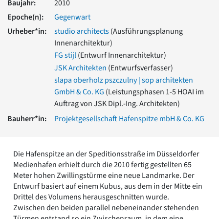
Baujahr:
2010
Romanik
Epoche(n):
Gegenwart
Vorromanik
Römische Antike
Urheber*in:
studio architects
(Ausführungsplanung
Innenarchitektur)
Über uns
FG stijl
(Entwurf Innenarchitektur)
Über baukunst-nrw
JSK Architekten
(Entwurfsverfasser)
Fachbeirat
Freunde & Förderer
slapa oberholz pszczulny | sop architekten
Kontakt
GmbH & Co. KG
(Leistungsphasen 1-5 HOAI im
Impressum
Auftrag von JSK Dipl.-Ing. Architekten)
Datenschutz
Bauherr*in:
Projektgesellschaft Hafenspitze mbH & Co. KG
Suchbegriff eingeben
Die Hafenspitze an der Speditionsstraße im Düsseldorfer
Medienhafen erhielt durch die 2010 fertig gestellten 65
Meter hohen Zwillingstürme eine neue Landmarke. Der
Entwurf basiert auf einem Kubus, aus dem in der Mitte ein
Drittel des Volumens herausgeschnitten wurde.
Zwischen den beiden parallel nebeneinander stehenden
Türmen entstand so ein Zwischenraum, in dem eine