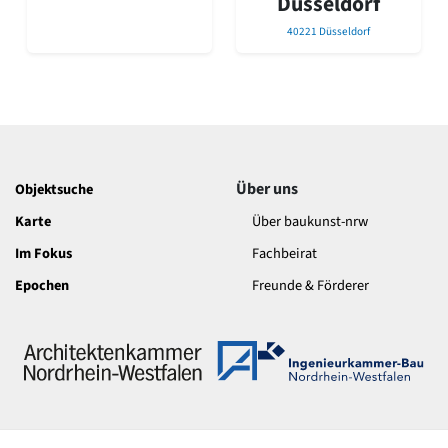
Düsseldorf
Romanik
40221 Düsseldorf
Vorromanik
Römische Antike
Über uns
Über baukunst-nrw
Fachbeirat
Freunde & Förderer
Kontakt
Über uns
Objektsuche
Impressum
Karte
Über baukunst-nrw
Datenschutz
Im Fokus
Fachbeirat
Suchbegriff eingeben
Epochen
Freunde & Förderer