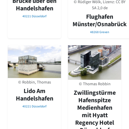
Brücke über den
© Rüdiger Wölk, Lizenz:
CC BY
David Chipperfield
Handelshafen
SA 2,0 de
Harald Deilmann
Gottfried Böhm
Flughafen
40221 Düsseldorf
Schneider von Esleben
Münster/Osnabrück
Peter Behrens
48268 Greven
Auszeichnung vorbildlicher Bauten NRW 2020
Big Beautiful Buildings (Großbauten der Nachkriegszeit)
Epochen
Gesamtübersicht...
Gegenwart
Postmoderne
1950er-70er Jahre
© Robbin, Thomas
Moderne
© Thomas Robbin
Reformarchitektur
Lido Am
Zwillingstürme
Jugendstil
Handelshafen
Hafenspitze
Historismus
Medienhafen
40221 Düsseldorf
Klassizismus
mit Hyatt
Barock
Renaissance
Regency Hotel
Gotik