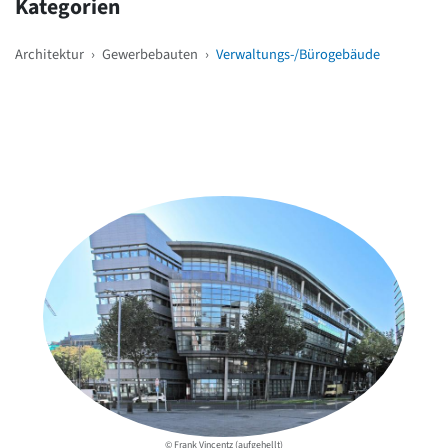
Kategorien
Architektur
›
Gewerbebauten
›
Verwaltungs-/Bürogebäude
Weitere Objekte
in der Nähe
© Frank Vincentz (aufgehellt)