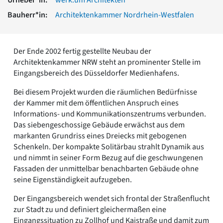
Romanik
Bauherr*in:
Architektenkammer Nordrhein-Westfalen
Vorromanik
Römische Antike
Über uns
Der Ende 2002 fertig gestellte Neubau der
Über baukunst-nrw
Architektenkammer NRW steht an prominenter Stelle im
Fachbeirat
Eingangsbereich des Düsseldorfer Medienhafens.
Freunde & Förderer
Bei diesem Projekt wurden die räumlichen Bedürfnisse
Kontakt
der Kammer mit dem öffentlichen Anspruch eines
Impressum
Informations- und Kommunikationszentrums verbunden.
Datenschutz
Das siebengeschossige Gebäude erwächst aus dem
Suchbegriff eingeben
markanten Grundriss eines Dreiecks mit gebogenen
Schenkeln. Der kompakte Solitärbau strahlt Dynamik aus
und nimmt in seiner Form Bezug auf die geschwungenen
Fassaden der unmittelbar benachbarten Gebäude ohne
seine Eigenständigkeit aufzugeben.
Der Eingangsbereich wendet sich frontal der Straßenflucht
zur Stadt zu und definiert gleichermaßen eine
Eingangssituation zu Zollhof und Kaistraße und damit zum