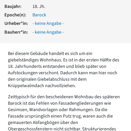
Romanik
Baujahr:
18. Jh.
Vorromanik
Epoche(n):
Barock
Römische Antike
Urheber*in:
- keine Angabe -
Über uns
Bauherr*in:
- keine Angabe -
Über baukunst-nrw
Fachbeirat
Freunde & Förderer
Bei diesem Gebäude handelt es sich um ein
Kontakt
giebelständiges Wohnhaus. Es ist in der ersten Hälfte des
Impressum
18. Jahrhunderts entstanden und blieb später von
Datenschutz
Aufstockungen verschont. Dadurch kann man hier noch
Suchbegriff eingeben
den originalen Giebelabschluss mit dem
Krüppelwalmdach nachvollziehen.
Zeittypisch für den bescheidenen Wohnbau des späteren
Barock ist das Fehlen von Fassadengliederungen wie
Gesimsen, Wandvorlagen oder Rahmungen. Da die
Fassade ursprünglich einen Putz trug, waren auch die
gemauerten Abfangbögen über den
Obergeschossfenstern nicht sichtbar. Strukturierendes