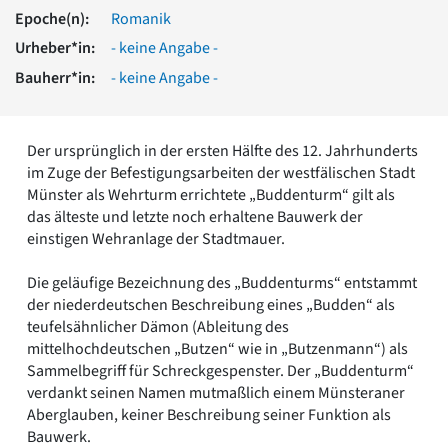
Romanik
Epoche(n):
Romanik
Vorromanik
Urheber*in:
- keine Angabe -
Römische Antike
Bauherr*in:
- keine Angabe -
Über uns
Über baukunst-nrw
Fachbeirat
Der ursprünglich in der ersten Hälfte des 12. Jahrhunderts
Freunde & Förderer
im Zuge der Befestigungsarbeiten der westfälischen Stadt
Kontakt
Münster als Wehrturm errichtete „Buddenturm“ gilt als
Impressum
das älteste und letzte noch erhaltene Bauwerk der
Datenschutz
einstigen Wehranlage der Stadtmauer.
Suchbegriff eingeben
Die geläufige Bezeichnung des „Buddenturms“ entstammt
der niederdeutschen Beschreibung eines „Budden“ als
teufelsähnlicher Dämon (Ableitung des
mittelhochdeutschen „Butzen“ wie in „Butzenmann“) als
Sammelbegriff für Schreckgespenster. Der „Buddenturm“
verdankt seinen Namen mutmaßlich einem Münsteraner
Aberglauben, keiner Beschreibung seiner Funktion als
Bauwerk.