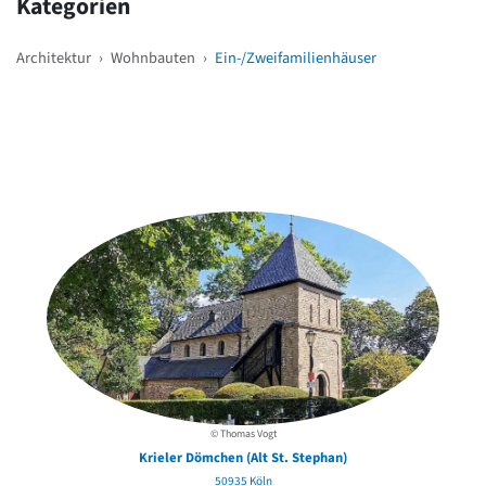
Kategorien
Architektur
›
Wohnbauten
›
Ein-/Zweifamilienhäuser
Weitere Objekte
in der Nähe
© Thomas Vogt
Krieler Dömchen (Alt St. Stephan)
50935 Köln