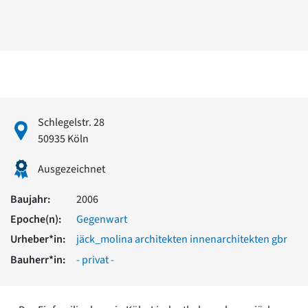
David Chipperfield
Harald Deilmann
Gottfried Böhm
Schneider von Esleben
Peter Behrens
Auszeichnung vorbildlicher Bauten NRW 2020
Big Beautiful Buildings (Großbauten der Nachkriegszeit)
Epochen
Schlegelstr. 28
Gesamtübersicht...
50935 Köln
Gegenwart
Postmoderne
Ausgezeichnet
1950er-70er Jahre
Moderne
Baujahr:
2006
Reformarchitektur
Epoche(n):
Gegenwart
Jugendstil
Urheber*in:
jäck_molina architekten innenarchitekten gbr
Historismus
Klassizismus
Bauherr*in:
- privat -
Barock
Renaissance
Gotik