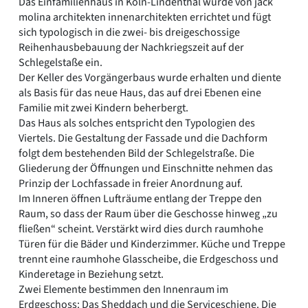
Das Einfamilienhaus in Köln-Lindenthal wurde von jäck
Romanik
molina architekten innenarchitekten errichtet und fügt
Vorromanik
sich typologisch in die zwei- bis dreigeschossige
Römische Antike
Reihenhausbebauung der Nachkriegszeit auf der
Über uns
Schlegelstaße ein.
Der Keller des Vorgängerbaus wurde erhalten und diente
Über baukunst-nrw
als Basis für das neue Haus, das auf drei Ebenen eine
Fachbeirat
Familie mit zwei Kindern beherbergt.
Freunde & Förderer
Das Haus als solches entspricht den Typologien des
Kontakt
Viertels. Die Gestaltung der Fassade und die Dachform
Impressum
folgt dem bestehenden Bild der Schlegelstraße. Die
Datenschutz
Gliederung der Öffnungen und Einschnitte nehmen das
Suchbegriff eingeben
Prinzip der Lochfassade in freier Anordnung auf.
Im Inneren öffnen Lufträume entlang der Treppe den
Raum, so dass der Raum über die Geschosse hinweg „zu
fließen“ scheint. Verstärkt wird dies durch raumhohe
Türen für die Bäder und Kinderzimmer. Küche und Treppe
trennt eine raumhohe Glasscheibe, die Erdgeschoss und
Kinderetage in Beziehung setzt.
Zwei Elemente bestimmen den Innenraum im
Erdgeschoss: Das Sheddach und die Serviceschiene. Die