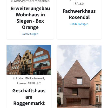
© ARNSPartnerArchitekten
SA 3.0
Erweiterungsbau
Fachwerkhaus
Wohnhaus in
Rosendal
Siegen - Box
40882 Ratingen
Orange
57072 Siegen
© Foto: Mbdortmund,
Lizenz: GFDL 1.2
Geschäftshaus
am
Roggenmarkt