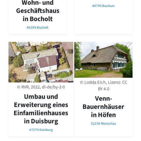
Wohn- und
44799 Bochum
Geschäftshaus
in Bocholt
46399 Bocholt
© Lodda Eich, Lizenz:
CC
© RVR, 2022, dl-de/by-2-0
BY 4.0
Umbau und
Venn-
Erweiterung eines
Bauernhäuser
Einfamilienhauses
in Höfen
in Duisburg
52156 Monschau
47279 Duisburg