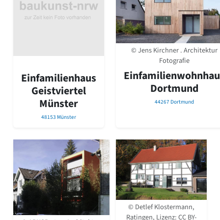
Romanik
Vorromanik
Römische Antike
Über uns
© Jens Kirchner . Architektur
Über baukunst-nrw
Fotografie
Fachbeirat
Einfamilienwohnhau
Einfamilienhaus
Freunde & Förderer
Dortmund
Geistviertel
Kontakt
Münster
Impressum
44267 Dortmund
Datenschutz
48153 Münster
Suchbegriff eingeben
© Detlef Klostermann,
Ratingen, Lizenz:
CC BY-