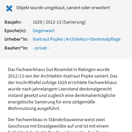
Romanik
Objekt wurde umgebaut, saniert oder erweitert
Vorromanik
Römische Antike
Baujahr:
1629 / 2012-13 (Sanierung)
Über uns
Epoche(n):
Gegenwart
Über baukunst-nrw
Urheber*in:
Ilsetraut Popke | Architektur+Denkmalpflege
Fachbeirat
Bauherr*in:
- privat -
Freunde & Förderer
Kontakt
Impressum
Datenschutz
Das Fachwerkhaus Gut Rosendal in Ratingen wurde
2012/13 von der Architektin Ilsetraut Popke saniert. Das
Suchbegriff eingeben
der Inschrifttafel zufolge 1629 errichtete Fachwerkhaus
wurde nach jahrelangem Leerstand denkmalgerecht
instand gesetzt und zugleich eine denkmalverträgliche
energetische Sanierung für eine zeitgemäße
Wohnnutzung ausgeführt.
Der Fachwerkbau in Ständerbauweise weist zwei
Geschosse mit Einzelgewölbe auf und ist mit einem