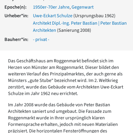
Romanik
Epoche(n):
1950er-70er Jahre
,
Gegenwart
Vorromanik
Urheber*in:
Uwe-Eckart Schulze
(Ursprungsbau 1962)
Römische Antike
Architekt Dipl.-Ing. Peter Bastian | Peter Bastian
Über uns
Architekten
(Sanierung 2008)
Über baukunst-nrw
Bauherr*in:
- privat -
Fachbeirat
Freunde & Förderer
Kontakt
Das Geschäftshaus am Roggenmarkt befindet sich im
Impressum
Herzen von Münster am Roggenmarkt. Dieser bildet den
Datenschutz
weiteren Verlauf des Prinzipalmarktes, der auch gerne als
Suchbegriff eingeben
Münsters „gute Stube“ bezeichnet wird. Im 2. Weltkrieg
zerstört, wurde das Gebäude vom Architekten Uwe-Eckart
Schulze im Jahr 1962 neu errichtet.
Im Jahr 2008 wurde das Gebäude von Peter Bastian
Architekten saniert und umgebaut. Die Fassade zum
Roggenmarkt wurde in Ihrer ursprünglich klaren
Formensprache erhalten, jedoch mit neuen Materialien
präzisiert. Die horizontalen Fensteröffnungen des