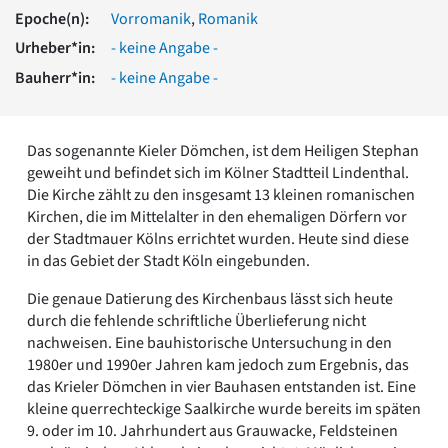
Romanik
Epoche(n):
Vorromanik
,
Romanik
Vorromanik
Urheber*in:
- keine Angabe -
Römische Antike
Bauherr*in:
- keine Angabe -
Über uns
Über baukunst-nrw
Fachbeirat
Das sogenannte Kieler Dömchen, ist dem Heiligen Stephan
Freunde & Förderer
geweiht und befindet sich im Kölner Stadtteil Lindenthal.
Kontakt
Die Kirche zählt zu den insgesamt 13 kleinen romanischen
Impressum
Kirchen, die im Mittelalter in den ehemaligen Dörfern vor
Datenschutz
der Stadtmauer Kölns errichtet wurden. Heute sind diese
in das Gebiet der Stadt Köln eingebunden.
Suchbegriff eingeben
Die genaue Datierung des Kirchenbaus lässt sich heute
durch die fehlende schriftliche Überlieferung nicht
nachweisen. Eine bauhistorische Untersuchung in den
1980er und 1990er Jahren kam jedoch zum Ergebnis, das
das Krieler Dömchen in vier Bauhasen entstanden ist. Eine
kleine querrechteckige Saalkirche wurde bereits im späten
9. oder im 10. Jahrhundert aus Grauwacke, Feldsteinen