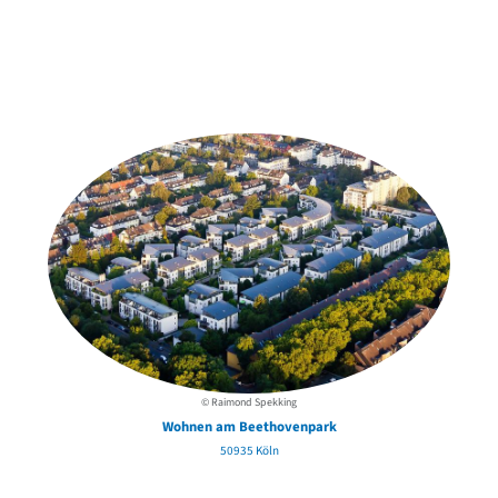
Weitere Objekte
in der Nähe
© Raimond Spekking
Wohnen am Beethovenpark
50935 Köln