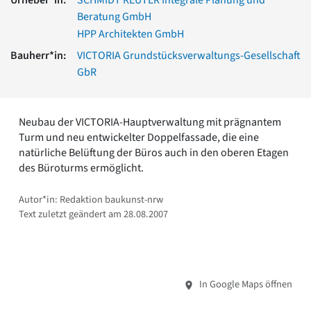
Romanik
Beratung GmbH
Vorromanik
HPP Architekten GmbH
Römische Antike
Bauherr*in:
VICTORIA Grundstücksverwaltungs-Gesellschaft
Über uns
GbR
Über baukunst-nrw
Fachbeirat
Freunde & Förderer
Neubau der VICTORIA-Hauptverwaltung mit prägnantem
Kontakt
Turm und neu entwickelter Doppelfassade, die eine
Impressum
natürliche Belüftung der Büros auch in den oberen Etagen
Datenschutz
des Büroturms ermöglicht.
Suchbegriff eingeben
Autor*in: Redaktion baukunst-nrw
Text zuletzt geändert am 28.08.2007
In Google Maps öffnen