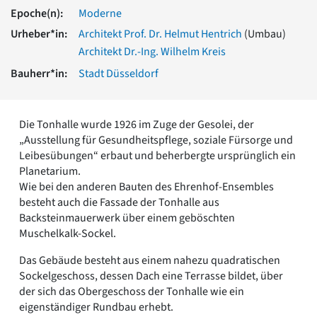
Romanik
Epoche(n):
Moderne
Vorromanik
Urheber*in:
Architekt Prof. Dr. Helmut Hentrich
(Umbau)
Römische Antike
Architekt Dr.-Ing. Wilhelm Kreis
Über uns
Bauherr*in:
Stadt Düsseldorf
Über baukunst-nrw
Fachbeirat
Freunde & Förderer
Die Tonhalle wurde 1926 im Zuge der Gesolei, der
Kontakt
„Ausstellung für Gesundheitspflege, soziale Fürsorge und
Impressum
Leibesübungen“ erbaut und beherbergte ursprünglich ein
Datenschutz
Planetarium.
Wie bei den anderen Bauten des Ehrenhof-Ensembles
Suchbegriff eingeben
besteht auch die Fassade der Tonhalle aus
Backsteinmauerwerk über einem geböschten
Muschelkalk-Sockel.
Das Gebäude besteht aus einem nahezu quadratischen
Sockelgeschoss, dessen Dach eine Terrasse bildet, über
der sich das Obergeschoss der Tonhalle wie ein
eigenständiger Rundbau erhebt.