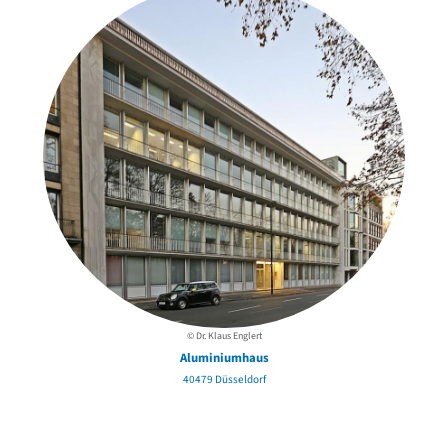
A
© Dr. Klaus Englert
Aluminiumhaus
40479 Düsseldorf