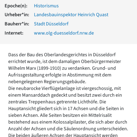
Romanik
Epoche(n):
Historismus
Vorromanik
Urheber*in:
Landesbauinspektor Heinrich Quast
Römische Antike
Bauherr*in:
Stadt Düsseldorf
Über uns
Internet:
www.olg-duesseldorf.nrw.de
Über baukunst-nrw
Fachbeirat
Freunde & Förderer
Dass der Bau des Oberlandesgerichtes in Düsseldorf
Kontakt
errichtet wurde, ist dem damaligen Oberbürgermeister
Impressum
Wilhelm Marx (1899-1910) zu verdanken. Grund- und
Datenschutz
Aufrissgestaltung erfolgte in Abstimmung mit dem
Suchbegriff eingeben
nebengelegenen Regierungsgebäude.
Die neubarocke Vierflügelanlage ist viergeschossig, mit
einem Mansarddach gedeckt und besitzt zwei durch ein
zentrales Treppenhaus getrennte Lichthöfe. Die
Hauptansicht gliedert sich in 17 Achsen und die Seiten in
sieben Achsen. Alle Seiten besitzen ein Mittelrisalit
bestehend aus einem Kolossalpilaster, die sich aber durch
Anzahl der Achsen und die Säulenordnung unterscheiden.
Die beiden äußeren Achsen der Hauptansicht werden