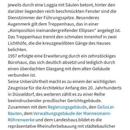
jeweils durch eine Loggia mit Säulen betont, hinter den
darüber liegenden reich beschmückten Fenster sind die
Dienstzimmer der Führungsspitze. Besonderes
Augenmerk gilt dem Treppenhaus, das in einer
„Komposition ineinandergreifender Ellipsen“ angelegt ist.
Das Treppenhaus trennt den schmalen Innenhof in zwei
Lichthöfe, die die kreuzgewölbten Gänge des Hauses
belichten.
1957 erfolgte eine Erweiterung durch ein zehnstöckiges
Bürohaus, das sich deutlich absetzt und lediglich durch
einen überdachten Glasgang mit dem alten Gebäude
verbunden ist.
Seine Unberührtheit macht es zu einem der wichtigsten
Zeugnisse für die Architektur Anfang des 20. Jahrhunderts
in Düsseldorf, des weiteren zählt es zu einer Reihe
beeindruckender preußischer Gerichtsgebäude.
Zusammen mit dem
Regierungsgebäude
, den
GeSoLei-
Bauten
, dem
Verwaltungsgebäude der Mannesmann-
Röhrenwerke
und dem Landeshaus bildet es die
repräsentative Rheinuferbebauung mit städtebaulicher