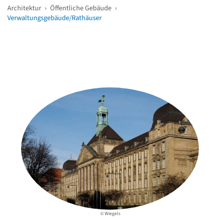
Architektur
›
Öffentliche Gebäude
›
Verwaltungsgebäude/Rathäuser
Weitere Objekte
in der Nähe
© Wiegels