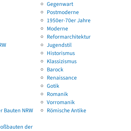
Gegenwart
Postmoderne
1950er-70er Jahre
Moderne
Reformarchitektur
NRW
Jugendstil
Historismus
Klassizismus
Barock
Renaissance
Gotik
Romanik
Vorromanik
er Bauten NRW
Römische Antike
Großbauten der