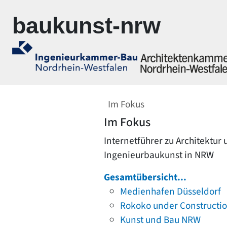
Zur Navigation springen
Zum Inhalt springen
baukunst-nrw
Im Fokus
Im Fokus
Internetführer zu Architektur
Ingenieurbaukunst in NRW
Gesamtübersicht...
Medienhafen Düsseldorf
Rokoko under Constructi
Kunst und Bau NRW