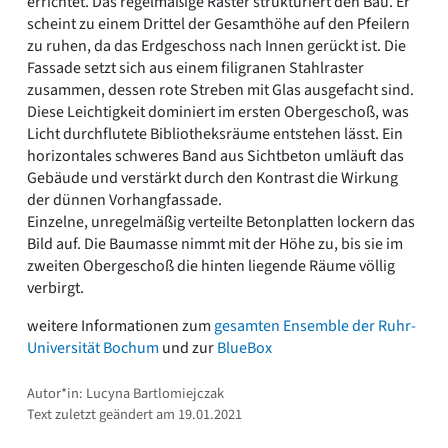
errichtet. Das regelmäßige Raster strukturiert den Bau. Er
scheint zu einem Drittel der Gesamthöhe auf den Pfeilern
zu ruhen, da das Erdgeschoss nach Innen gerückt ist. Die
Fassade setzt sich aus einem filigranen Stahlraster
zusammen, dessen rote Streben mit Glas ausgefacht sind.
Diese Leichtigkeit dominiert im ersten Obergeschoß, was
Licht durchflutete Bibliotheksräume entstehen lässt. Ein
horizontales schweres Band aus Sichtbeton umläuft das
Gebäude und verstärkt durch den Kontrast die Wirkung
der dünnen Vorhangfassade.
Einzelne, unregelmäßig verteilte Betonplatten lockern das
Bild auf. Die Baumasse nimmt mit der Höhe zu, bis sie im
zweiten Obergeschoß die hinten liegende Räume völlig
verbirgt.
weitere Informationen zum
gesamten Ensemble der Ruhr-
Universität Bochum
und zur
BlueBox
Autor*in: Lucyna Bartlomiejczak
Text zuletzt geändert am 19.01.2021