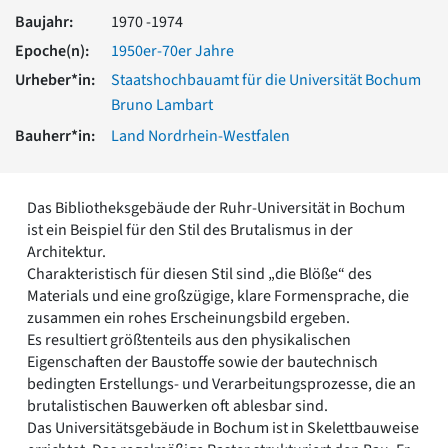
Romanik
Baujahr:
1970 -1974
Vorromanik
Epoche(n):
1950er-70er Jahre
Römische Antike
Urheber*in:
Staatshochbauamt für die Universität Bochum
Über uns
Bruno Lambart
Über baukunst-nrw
Bauherr*in:
Land Nordrhein-Westfalen
Fachbeirat
Freunde & Förderer
Kontakt
Impressum
Das Bibliotheksgebäude der Ruhr-Universität in Bochum
Datenschutz
ist ein Beispiel für den Stil des Brutalismus in der
Architektur.
Suchbegriff eingeben
Charakteristisch für diesen Stil sind „die Blöße“ des
Materials und eine großzügige, klare Formensprache, die
zusammen ein rohes Erscheinungsbild ergeben.
Es resultiert größtenteils aus den physikalischen
Eigenschaften der Baustoffe sowie der bautechnisch
bedingten Erstellungs- und Verarbeitungsprozesse, die an
brutalistischen Bauwerken oft ablesbar sind.
Das Universitätsgebäude in Bochum ist in Skelettbauweise