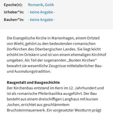
Romanik
Epoche(n):
Romanik
,
Gotik
Vorromanik
Urheber*in:
- keine Angabe -
Römische Antike
Bauherr*in:
- keine Angabe -
Über uns
Über baukunst-nrw
Fachbeirat
Die Evangelische Kirche in Marienhagen, einem Ortsteil
Freunde & Förderer
von Wiehl, gehört zu den bedeutenden romanischen
Kontakt
Dorfkirchen des Oberbergischen Landes. Sie liegt leicht
Impressum
erhöht im Ortskern und ist von einem ehemaligen Kirchhof
Datenschutz
umgeben. Als Teil der sogenannten „Bunten Kirchen“
bewahrt sie wesentliche Zeugnisse mittelalterlicher Bau-
Suchbegriff eingeben
und Ausmalungstradition.
Baugestalt und Baugeschichte
Der Kirchenbau entstand im Kern im 12. Jahrhundert und
ist als romanische Pfeilerbasilika ausgeführt. Der Bau
besteht aus einem dreischiffigen Langhaus mit kurzen
Jochen, errichtet aus geschlämmtem
Bruchsteinmauerwerk. Ein vorgesetzter Westturm prägt