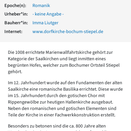
Romanik
Epoche(n):
Romanik
Vorromanik
Urheber*in:
- keine Angabe -
Römische Antike
Bauherr*in:
Imma Liutger
Über uns
Internet:
www.dorfkirche-bochum-stiepel.de
Über baukunst-nrw
Fachbeirat
Freunde & Förderer
Die 1008 errichtete Marienwallfahrtskirche gehört zur
Kontakt
Kategorie der Saalkirchen und liegt inmitten eines
Impressum
begrünten Hofes, welcher zum Bochumer Ortsteil Stiepel
Datenschutz
gehört.
Suchbegriff eingeben
Im 12. Jahrhundert wurde auf den Fundamenten der alten
Saalkirche eine romanische Basilika errichtet. Diese wurde
im 15. Jahrhundert durch den gotischen Chor mit
Rippengewölbe zur heutigen Hallenkirche ausgebaut.
Neben den romanischen und gotischen Elementen sind
Teile der Kirche in einer Fachwerkkonstruktion erstellt.
Besonders zu betonen sind die ca. 800 Jahre alten