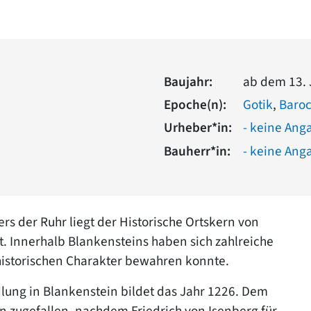
Baujahr:
ab dem 13. 
Epoche(n):
Gotik
,
Baro
Urheber*in:
- keine Ang
Bauherr*in:
- keine Ang
rs der Ruhr liegt der Historische Ortskern von
t. Innerhalb Blankensteins haben sich zahlreiche
historischen Charakter bewahren konnte.
lung in Blankenstein bildet das Jahr 1226. Dem
en zugefallen, nachdem Friedrich von Isenberg für