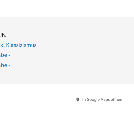
Jh.
ck
,
Klassizismus
abe -
abe -
In Google Maps öffnen