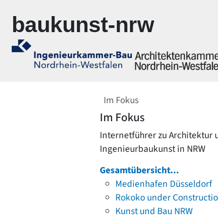
Zur Navigation springen
Zum Inhalt springen
baukunst-nrw
Im Fokus
Im Fokus
Internetführer zu Architektur
Ingenieurbaukunst in NRW
Gesamtübersicht...
Medienhafen Düsseldorf
Rokoko under Constructi
Kunst und Bau NRW