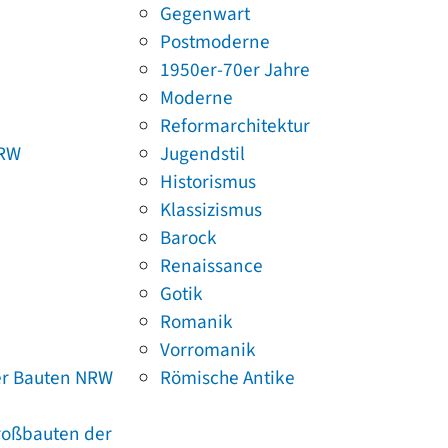
Gegenwart
Postmoderne
1950er-70er Jahre
Moderne
Reformarchitektur
NRW
Jugendstil
Historismus
Klassizismus
Barock
Renaissance
Gotik
Romanik
Vorromanik
er Bauten NRW
Römische Antike
Großbauten der