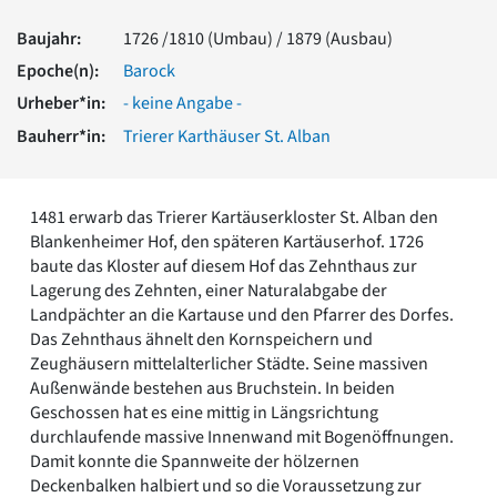
Romanik
Baujahr:
1726 /1810 (Umbau) / 1879 (Ausbau)
Vorromanik
Römische Antike
Epoche(n):
Barock
Über uns
Urheber*in:
- keine Angabe -
Über baukunst-nrw
Bauherr*in:
Trierer Karthäuser St. Alban
Fachbeirat
Freunde & Förderer
Kontakt
1481 erwarb das Trierer Kartäuserkloster St. Alban den
Impressum
Blankenheimer Hof, den späteren Kartäuserhof. 1726
Datenschutz
baute das Kloster auf diesem Hof das Zehnthaus zur
Lagerung des Zehnten, einer Naturalabgabe der
Suchbegriff eingeben
Landpächter an die Kartause und den Pfarrer des Dorfes.
Das Zehnthaus ähnelt den Kornspeichern und
Zeughäusern mittelalterlicher Städte. Seine massiven
Außenwände bestehen aus Bruchstein. In beiden
Geschossen hat es eine mittig in Längsrichtung
durchlaufende massive Innenwand mit Bogenöffnungen.
Damit konnte die Spannweite der hölzernen
Deckenbalken halbiert und so die Voraussetzung zur