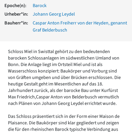
Romanik
Epoche(n):
Barock
Vorromanik
Urheber*in:
Johann Georg Leydel
Römische Antike
Bauherr*in:
Caspar Anton Freiherr von der Heyden, genannt
Über uns
Graf Belderbusch
Über baukunst-nrw
Fachbeirat
Freunde & Förderer
Schloss Miel in Swisttal gehört zu den bedeutenden
Kontakt
barocken Schlossanlagen im südwestlichen Umland von
Impressum
Bonn. Die Anlage liegt im Ortsteil Miel und ist als
Datenschutz
Wasserschloss konzipiert: Baukörper und Vorburg sind
von Gräften umgeben und über Brücken erschlossen. Die
Suchbegriff eingeben
heutige Gestalt geht im Wesentlichen auf das 18.
Jahrhundert zurück, als der barocke Bau unter Kurfürst
Max Friedrich,Caspar Anton von Belderbusch vermutlich
nach Plänen von Johann Georg Leydel errichtet wurde.
Das Schloss präsentiert sich in der Form einer Maison de
Plaisance. Die Baukörper sind klar gegliedert und zeigen
die für den rheinischen Barock typische Verbindung aus