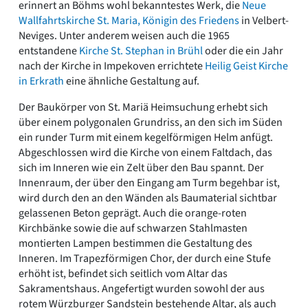
erinnert an Böhms wohl bekanntestes Werk, die
Neue
Wallfahrtskirche St. Maria, Königin des Friedens
in Velbert-
Neviges. Unter anderem weisen auch die 1965
entstandene
Kirche St. Stephan in Brühl
oder die ein Jahr
nach der Kirche in Impekoven errichtete
Heilig Geist Kirche
in Erkrath
eine ähnliche Gestaltung auf.
Der Baukörper von St. Mariä Heimsuchung erhebt sich
über einem polygonalen Grundriss, an den sich im Süden
ein runder Turm mit einem kegelförmigen Helm anfügt.
Abgeschlossen wird die Kirche von einem Faltdach, das
sich im Inneren wie ein Zelt über den Bau spannt. Der
Innenraum, der über den Eingang am Turm begehbar ist,
wird durch den an den Wänden als Baumaterial sichtbar
gelassenen Beton geprägt. Auch die orange-roten
Kirchbänke sowie die auf schwarzen Stahlmasten
montierten Lampen bestimmen die Gestaltung des
Inneren. Im Trapezförmigen Chor, der durch eine Stufe
erhöht ist, befindet sich seitlich vom Altar das
Sakramentshaus. Angefertigt wurden sowohl der aus
rotem Würzburger Sandstein bestehende Altar, als auch