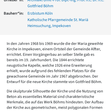
Romanik
Gottfried Böhm
Vorromanik
Bauherr*in:
Erzbistum Köln
Römische Antike
Katholische Pfarrgemeinde St. Mariä
Über uns
Heimsuchung, Impekoven
Über baukunst-nrw
Fachbeirat
Freunde & Förderer
In den Jahren 1968 bis 1969 wurde die der Maria geweihte
Kontakt
Kirche in Impekoven, einem Ortsteil der Gemeinde Alfter,
Impressum
errichtet. Einen Vorgängerbau an selber Stelle gab es
Datenschutz
bereits im 19. Jahrhundert. Die 1844 errichtete
neugotische Kapelle, welche 1926 eine Erweiterung
Suchbegriff eingeben
erhielt, wurde aufgrund des fehlenden Platzes für die
gewachsene Gemeinde im Jahr 1967 abgebrochen. Der
Entwurf für die neue Kirche stammte von Gottfried Böhm.
Die skulpturale Silhouette der Kirche und die Nutzung von
Beton als essentielles Material sind charakteristische
Merkmale, die auf das Werk Böhms hindeuten. Der Aufbau
der Kirche aus geometrischen, meist polygonalen Formen