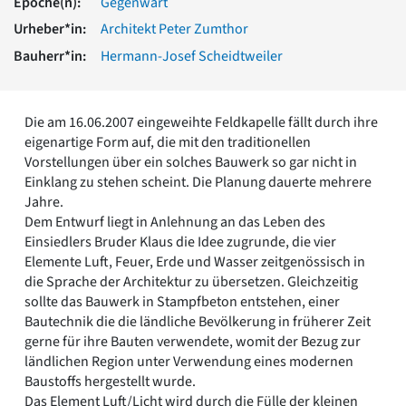
Epoche(n):
Gegenwart
Romanik
Urheber*in:
Architekt Peter Zumthor
Vorromanik
Römische Antike
Bauherr*in:
Hermann-Josef Scheidtweiler
Über uns
Über baukunst-nrw
Die am 16.06.2007 eingeweihte Feldkapelle fällt durch ihre
Fachbeirat
eigenartige Form auf, die mit den traditionellen
Freunde & Förderer
Vorstellungen über ein solches Bauwerk so gar nicht in
Kontakt
Einklang zu stehen scheint. Die Planung dauerte mehrere
Impressum
Jahre.
Datenschutz
Dem Entwurf liegt in Anlehnung an das Leben des
Suchbegriff eingeben
Einsiedlers Bruder Klaus die Idee zugrunde, die vier
Elemente Luft, Feuer, Erde und Wasser zeitgenössisch in
die Sprache der Architektur zu übersetzen. Gleichzeitig
sollte das Bauwerk in Stampfbeton entstehen, einer
Bautechnik die die ländliche Bevölkerung in früherer Zeit
gerne für ihre Bauten verwendete, womit der Bezug zur
ländlichen Region unter Verwendung eines modernen
Baustoffs hergestellt wurde.
Das Element Luft/Licht wird durch die Fülle der kleinen