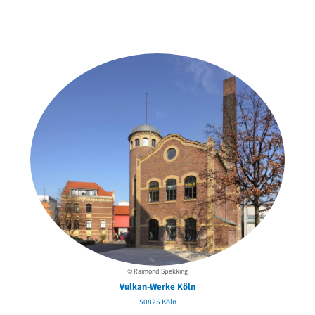
Weitere Objekte
in der Nähe
© Raimond Spekking
Vulkan-Werke Köln
50825 Köln