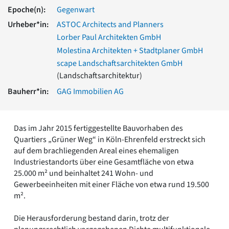
Romanik
Epoche(n):
Gegenwart
Vorromanik
Urheber*in:
ASTOC Architects and Planners
Römische Antike
Lorber Paul Architekten GmbH
Über uns
Molestina Architekten + Stadtplaner GmbH
Über baukunst-nrw
scape Landschaftsarchitekten GmbH
Fachbeirat
(Landschaftsarchitektur)
Freunde & Förderer
Bauherr*in:
GAG Immobilien AG
Kontakt
Impressum
Datenschutz
Das im Jahr 2015 fertiggestellte Bauvorhaben des
Suchbegriff eingeben
Quartiers „Grüner Weg“ in Köln-Ehrenfeld erstreckt sich
auf dem brachliegenden Areal eines ehemaligen
Industriestandorts über eine Gesamtfläche von etwa
25.000 m² und beinhaltet 241 Wohn- und
Gewerbeeinheiten mit einer Fläche von etwa rund 19.500
m².
Die Herausforderung bestand darin, trotz der