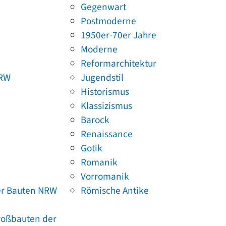
Gegenwart
Postmoderne
1950er-70er Jahre
Moderne
Reformarchitektur
NRW
Jugendstil
Historismus
Klassizismus
Barock
Renaissance
Gotik
Romanik
Vorromanik
er Bauten NRW
Römische Antike
Großbauten der