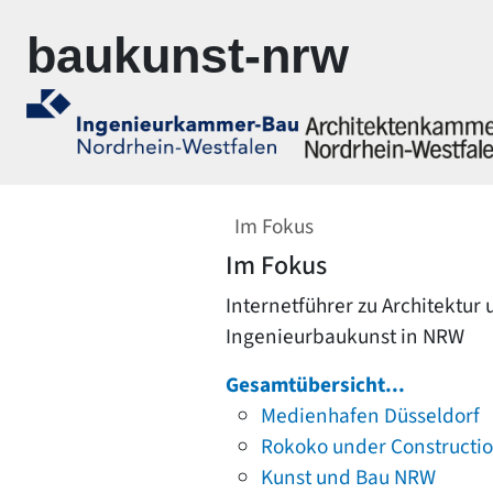
Zur Navigation springen
Zum Inhalt springen
baukunst-nrw
Im Fokus
Im Fokus
Internetführer zu Architektur
Ingenieurbaukunst in NRW
Gesamtübersicht...
Medienhafen Düsseldorf
Rokoko under Constructi
Kunst und Bau NRW