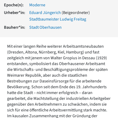
Romanik
Epoche(n):
Moderne
Vorromanik
Urheber*in:
Eduard Jüngerich
(Beigeordneter)
Römische Antike
Stadtbaumeister Ludwig Freitag
Über uns
Bauherr*in:
Stadt Oberhausen
Über baukunst-nrw
Fachbeirat
Freunde & Förderer
Mit einer langen Reihe weiterer Arbeitsamtsneubauten
Kontakt
(Dresden, Altona, Nürnberg, Kiel, Hamburg) und fast
Impressum
zeitgleich mit jenem von Walter Gropius in Dessau (1929)
Datenschutz
entstanden, symbolisiert das Oberhausener Arbeitsamt
die Wirtschafts- und Beschäftigungsprobleme der späten
Suchbegriff eingeben
Weimarer Republik, aber auch die staatlichen
Bestrebungen zur Daseinsfürsorge für die arbeitende
Bevölkerung. Schon seit dem Ende des 19. Jahrhunderts
hatte die Stadt – nicht immer erfolgreich – daran
gearbeitet, die Machtstellung der industriellen Arbeitgeber
gegenüber den Arbeitnehmern zu schwächen, indem sie
sich für eine öffentliche Arbeitsvermittlung stark machte.
Im kausalen Zusammenhang mit der Gründung der