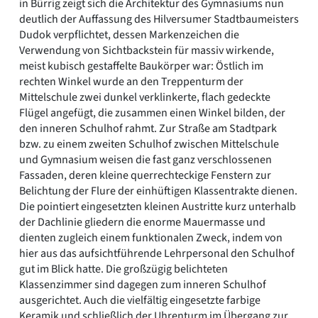
in Bürrig zeigt sich die Architektur des Gymnasiums nun
deutlich der Auffassung des Hilversumer Stadtbaumeisters
Dudok verpflichtet, dessen Markenzeichen die
Verwendung von Sichtbackstein für massiv wirkende,
meist kubisch gestaffelte Baukörper war: Östlich im
rechten Winkel wurde an den Treppenturm der
Mittelschule zwei dunkel verklinkerte, flach gedeckte
Flügel angefügt, die zusammen einen Winkel bilden, der
den inneren Schulhof rahmt. Zur Straße am Stadtpark
bzw. zu einem zweiten Schulhof zwischen Mittelschule
und Gymnasium weisen die fast ganz verschlossenen
Fassaden, deren kleine querrechteckige Fenstern zur
Belichtung der Flure der einhüftigen Klassentrakte dienen.
Die pointiert eingesetzten kleinen Austritte kurz unterhalb
der Dachlinie gliedern die enorme Mauermasse und
dienten zugleich einem funktionalen Zweck, indem von
hier aus das aufsichtführende Lehrpersonal den Schulhof
gut im Blick hatte. Die großzügig belichteten
Klassenzimmer sind dagegen zum inneren Schulhof
ausgerichtet. Auch die vielfältig eingesetzte farbige
Keramik und schließlich der Uhrenturm im Übergang zur