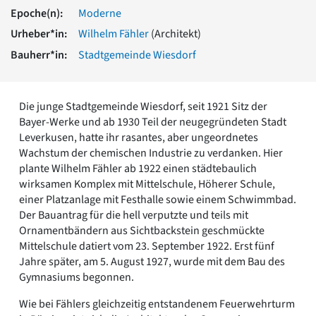
Romanik
Epoche(n):
Moderne
Vorromanik
Urheber*in:
Wilhelm Fähler
(Architekt)
Römische Antike
Bauherr*in:
Stadtgemeinde Wiesdorf
Über uns
Über baukunst-nrw
Fachbeirat
Die junge Stadtgemeinde Wiesdorf, seit 1921 Sitz der
Freunde & Förderer
Bayer-Werke und ab 1930 Teil der neugegründeten Stadt
Kontakt
Leverkusen, hatte ihr rasantes, aber ungeordnetes
Impressum
Wachstum der chemischen Industrie zu verdanken. Hier
Datenschutz
plante Wilhelm Fähler ab 1922 einen städtebaulich
wirksamen Komplex mit Mittelschule, Höherer Schule,
Suchbegriff eingeben
einer Platzanlage mit Festhalle sowie einem Schwimmbad.
Der Bauantrag für die hell verputzte und teils mit
Ornamentbändern aus Sichtbackstein geschmückte
Mittelschule datiert vom 23. September 1922. Erst fünf
Jahre später, am 5. August 1927, wurde mit dem Bau des
Gymnasiums begonnen.
Wie bei Fählers gleichzeitig entstandenem Feuerwehrturm