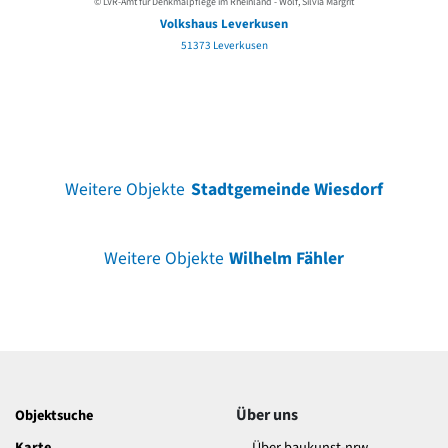
© LVR-Amt für Denkmalpflege im Rheinland - Wolf, Silvia Margrit
Volkshaus Leverkusen
51373 Leverkusen
Weitere Objekte
Stadtgemeinde Wiesdorf
Weitere Objekte
Wilhelm Fähler
Über uns
Objektsuche
Karte
Über baukunst-nrw