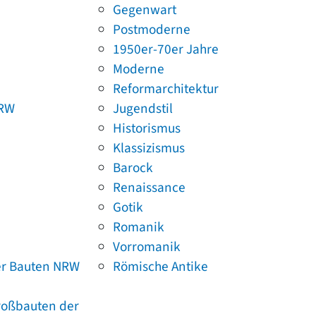
Gegenwart
Postmoderne
1950er-70er Jahre
Moderne
Reformarchitektur
NRW
Jugendstil
Historismus
Klassizismus
Barock
Renaissance
Gotik
Romanik
Vorromanik
er Bauten NRW
Römische Antike
Großbauten der