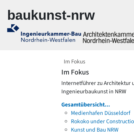
Zur Navigation springen
Zum Inhalt springen
baukunst-nrw
Im Fokus
Im Fokus
Internetführer zu Architektur
Ingenieurbaukunst in NRW
Gesamtübersicht...
Medienhafen Düsseldorf
Rokoko under Constructi
Kunst und Bau NRW