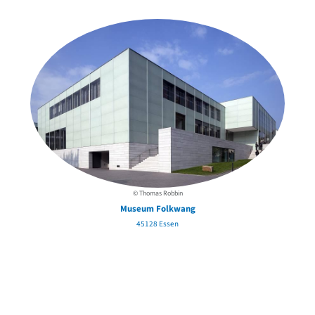
in der Nähe
© Thomas Robbin
Museum Folkwang
45128 Essen