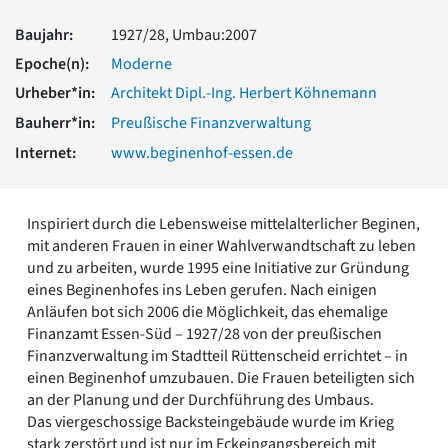
Romanik
Baujahr:
1927/28, Umbau:2007
Vorromanik
Römische Antike
Epoche(n):
Moderne
Über uns
Urheber*in:
Architekt Dipl.-Ing. Herbert Köhnemann
Über baukunst-nrw
Bauherr*in:
Preußische Finanzverwaltung
Fachbeirat
Internet:
www.beginenhof-essen.de
Freunde & Förderer
Kontakt
Impressum
Inspiriert durch die Lebensweise mittelalterlicher Beginen,
Datenschutz
mit anderen Frauen in einer Wahlverwandtschaft zu leben
Suchbegriff eingeben
und zu arbeiten, wurde 1995 eine Initiative zur Gründung
eines Beginenhofes ins Leben gerufen. Nach einigen
Anläufen bot sich 2006 die Möglichkeit, das ehemalige
Finanzamt Essen-Süd – 1927/28 von der preußischen
Finanzverwaltung im Stadtteil Rüttenscheid errichtet – in
einen Beginenhof umzubauen. Die Frauen beteiligten sich
an der Planung und der Durchführung des Umbaus.
Das viergeschossige Backsteingebäude wurde im Krieg
stark zerstört und ist nur im Eckeingangsbereich mit