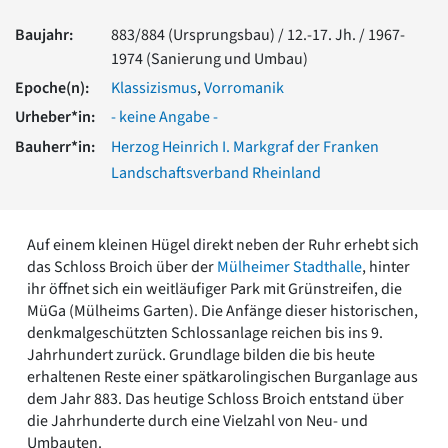
Romanik
Baujahr:
883/884 (Ursprungsbau) / 12.-17. Jh. / 1967-
Vorromanik
1974 (Sanierung und Umbau)
Römische Antike
Epoche(n):
Klassizismus
,
Vorromanik
Über uns
Urheber*in:
- keine Angabe -
Über baukunst-nrw
Fachbeirat
Bauherr*in:
Herzog Heinrich I. Markgraf der Franken
Freunde & Förderer
Landschaftsverband Rheinland
Kontakt
Impressum
Datenschutz
Auf einem kleinen Hügel direkt neben der Ruhr erhebt sich
Suchbegriff eingeben
das Schloss Broich über der
Mülheimer Stadthalle
, hinter
ihr öffnet sich ein weitläufiger Park mit Grünstreifen, die
MüGa (Mülheims Garten). Die Anfänge dieser historischen,
denkmalgeschützten Schlossanlage reichen bis ins 9.
Jahrhundert zurück. Grundlage bilden die bis heute
erhaltenen Reste einer spätkarolingischen Burganlage aus
dem Jahr 883. Das heutige Schloss Broich entstand über
die Jahrhunderte durch eine Vielzahl von Neu- und
Umbauten.