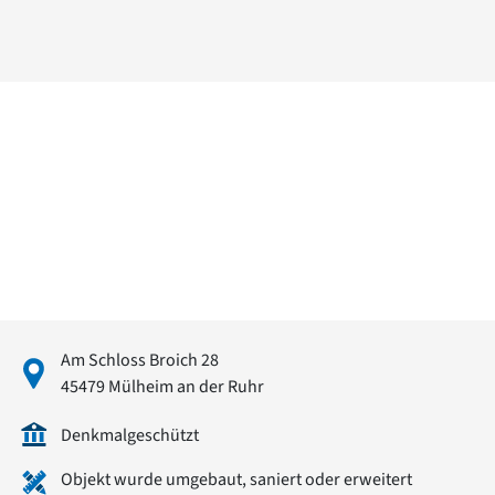
David Chipperfield
Harald Deilmann
Gottfried Böhm
Schneider von Esleben
Peter Behrens
Auszeichnung vorbildlicher Bauten NRW 2020
Big Beautiful Buildings (Großbauten der Nachkriegszeit)
Epochen
Gesamtübersicht...
Gegenwart
Postmoderne
1950er-70er Jahre
Moderne
Reformarchitektur
Am Schloss Broich 28
Jugendstil
45479 Mülheim an der Ruhr
Historismus
Klassizismus
Denkmalgeschützt
Barock
Renaissance
Objekt wurde umgebaut, saniert oder erweitert
Gotik