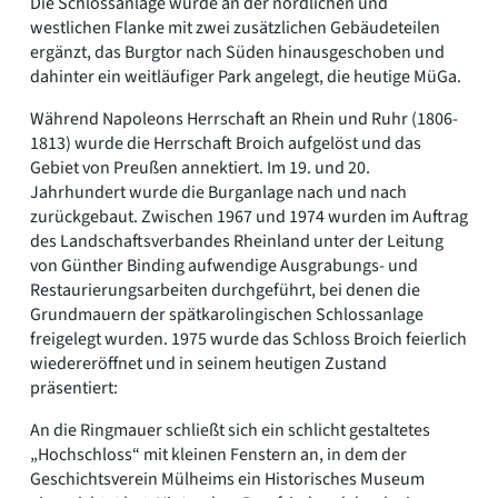
Die Schlossanlage wurde an der nördlichen und
westlichen Flanke mit zwei zusätzlichen Gebäudeteilen
ergänzt, das Burgtor nach Süden hinausgeschoben und
dahinter ein weitläufiger Park angelegt, die heutige MüGa.
Während Napoleons Herrschaft an Rhein und Ruhr (1806-
1813) wurde die Herrschaft Broich aufgelöst und das
Gebiet von Preußen annektiert. Im 19. und 20.
Jahrhundert wurde die Burganlage nach und nach
zurückgebaut. Zwischen 1967 und 1974 wurden im Auftrag
des Landschaftsverbandes Rheinland unter der Leitung
von Günther Binding aufwendige Ausgrabungs- und
Restaurierungsarbeiten durchgeführt, bei denen die
Grundmauern der spätkarolingischen Schlossanlage
freigelegt wurden. 1975 wurde das Schloss Broich feierlich
wiedereröffnet und in seinem heutigen Zustand
präsentiert:
An die Ringmauer schließt sich ein schlicht gestaltetes
„Hochschloss“ mit kleinen Fenstern an, in dem der
Geschichtsverein Mülheims ein Historisches Museum