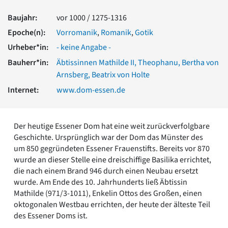
Romanik
Baujahr:
vor 1000 / 1275-1316
Vorromanik
Römische Antike
Epoche(n):
Vorromanik
,
Romanik
,
Gotik
Über uns
Urheber*in:
- keine Angabe -
Über baukunst-nrw
Bauherr*in:
Äbtissinnen Mathilde II, Theophanu, Bertha von
Fachbeirat
Arnsberg, Beatrix von Holte
Freunde & Förderer
Internet:
www.dom-essen.de
Kontakt
Impressum
Datenschutz
Der heutige Essener Dom hat eine weit zurückverfolgbare
Suchbegriff eingeben
Geschichte. Ursprünglich war der Dom das Münster des
um 850 gegründeten Essener Frauenstifts. Bereits vor 870
wurde an dieser Stelle eine dreischiffige Basilika errichtet,
die nach einem Brand 946 durch einen Neubau ersetzt
wurde. Am Ende des 10. Jahrhunderts ließ Äbtissin
Mathilde (971/3-1011), Enkelin Ottos des Großen, einen
oktogonalen Westbau errichten, der heute der älteste Teil
des Essener Doms ist.