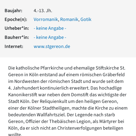
Romanik
Baujahr:
4.-13. Jh.
Vorromanik
Römische Antike
Epoche(n):
Vorromanik
,
Romanik
,
Gotik
Über uns
Urheber*in:
- keine Angabe -
Über baukunst-nrw
Bauherr*in:
- keine Angabe -
Fachbeirat
Internet:
www.stgereon.de
Freunde & Förderer
Kontakt
Impressum
Die katholische Pfarrkirche und ehemalige Stiftskirche St.
Datenschutz
Gereon in Köln entstand auf einem römischen Gräberfeld
Suchbegriff eingeben
im Nordwesten der römischen Stadt und wurde seit dem
4. Jahrhundert kontinuierlich erweitert. Das hochadlige
Kanonikerstift war neben dem Domstift das wichtigste der
Stadt Köln. Der Reliquienkult um den heiligen Gereon,
einer der Kölner Stadtheiligen, machte die Kirche zu einem
bedeutenden Wallfahrtsziel. Der Legende nach starb
Gereon, Offizier der Thebäischen Legion, als Märtyrer bei
Köln, da er sich nicht an Christenverfolgungen beteiligen
wollte.