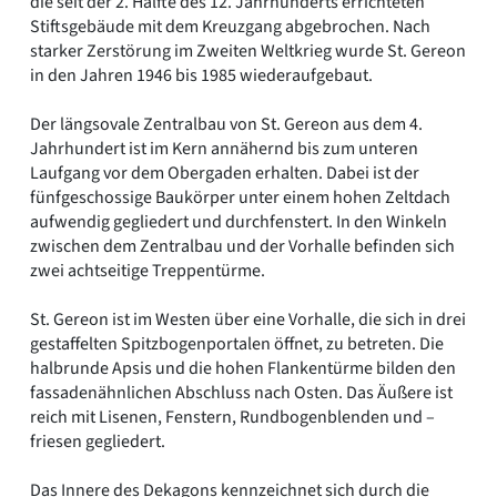
die seit der 2. Hälfte des 12. Jahrhunderts errichteten
Stiftsgebäude mit dem Kreuzgang abgebrochen. Nach
starker Zerstörung im Zweiten Weltkrieg wurde St. Gereon
in den Jahren 1946 bis 1985 wiederaufgebaut.
Der längsovale Zentralbau von St. Gereon aus dem 4.
Jahrhundert ist im Kern annähernd bis zum unteren
Laufgang vor dem Obergaden erhalten. Dabei ist der
fünfgeschossige Baukörper unter einem hohen Zeltdach
aufwendig gegliedert und durchfenstert. In den Winkeln
zwischen dem Zentralbau und der Vorhalle befinden sich
zwei achtseitige Treppentürme.
St. Gereon ist im Westen über eine Vorhalle, die sich in drei
gestaffelten Spitzbogenportalen öffnet, zu betreten. Die
halbrunde Apsis und die hohen Flankentürme bilden den
fassadenähnlichen Abschluss nach Osten. Das Äußere ist
reich mit Lisenen, Fenstern, Rundbogenblenden und –
friesen gegliedert.
Das Innere des Dekagons kennzeichnet sich durch die