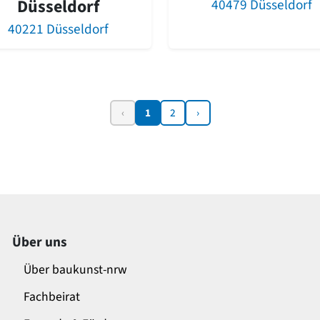
Düsseldorf
40479 Düsseldorf
40221 Düsseldorf
‹
1
2
›
Über uns
Über baukunst-nrw
Fachbeirat