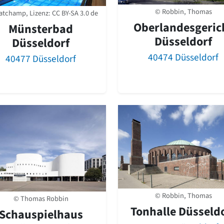
© Robbin, Thomas
atchamp, Lizenz:
CC BY-SA 3.0 de
Oberlandesgeric
Münsterbad
Düsseldorf
Düsseldorf
40474 Düsseldorf
40477 Düsseldorf
© Robbin, Thomas
© Thomas Robbin
Tonhalle Düsseld
Schauspielhaus