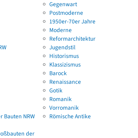
Gegenwart
Postmoderne
1950er-70er Jahre
Moderne
Reformarchitektur
NRW
Jugendstil
Historismus
Klassizismus
Barock
Renaissance
Gotik
Romanik
Vorromanik
er Bauten NRW
Römische Antike
Großbauten der