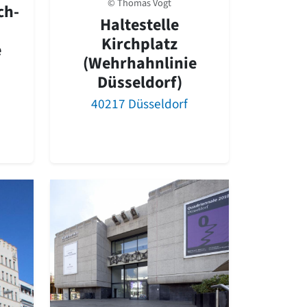
© Thomas Vogt
ch-
Haltestelle
Kirchplatz
e
(Wehrhahnlinie
Düsseldorf)
40217 Düsseldorf