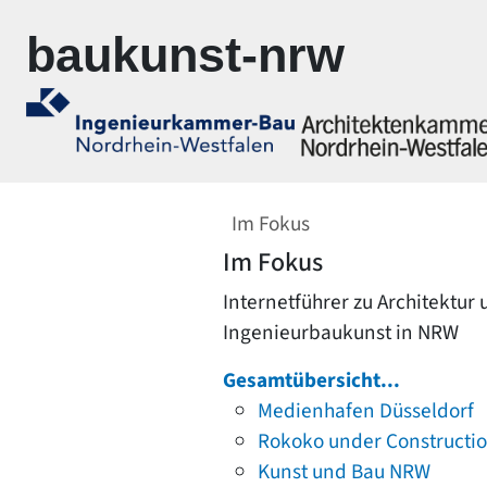
Zur Navigation springen
Zum Inhalt springen
baukunst-nrw
Im Fokus
Im Fokus
Internetführer zu Architektur
Ingenieurbaukunst in NRW
Gesamtübersicht...
Medienhafen Düsseldorf
Rokoko under Constructi
Kunst und Bau NRW