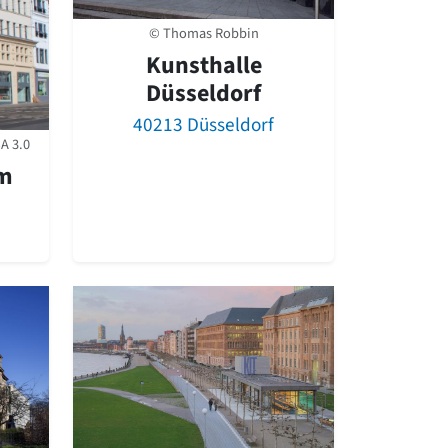
© Thomas Robbin
Kunsthalle
Düsseldorf
40213 Düsseldorf
A 3.0
am