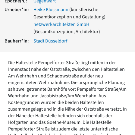
Epoche(n):
Gegenwart
Romanik
Urheber*in:
Heike Klussmann
(künstlerische
Vorromanik
Gesamtkonzeption und Gestaltung)
Römische Antike
netzwerkarchitekten GmbH
Über uns
(Gesamtkonzeption, Architektur)
Über baukunst-nrw
Bauherr*in:
Stadt Düsseldorf
Fachbeirat
Freunde & Förderer
Kontakt
Impressum
Die Haltestelle Pempelforter Straße liegt mitten in der
Datenschutz
Innenstadt nahe der Oststraße, zwischen den Haltestellen
Am Wehrhahn und Schadowstraße auf der neu
Suchbegriff eingeben
eingerichteten Wehrhahnlinie. Die ursprüngliche Planung
sah zwei getrennte Bahnhöfe vor: Pempelforter Straße/Am
Wehrhahn und Jacobistraße/Am Wehrhahn. Aus
Kostengründen wurden die beiden Haltestellen
zusammengelegt und in die Nähe der Oststraße versetzt. In
der Nähe der Haltestelle befinden sich ebenfalls der
Hofgarten und das Goethe-Museum. Die Haltestelle
Pempelforter Straße ist zudem die letzte unterirdische