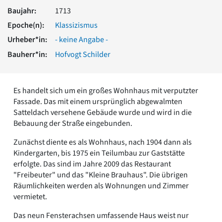
Romanik
Baujahr:
1713
Vorromanik
Epoche(n):
Klassizismus
Römische Antike
Urheber*in:
- keine Angabe -
Über uns
Bauherr*in:
Hofvogt Schilder
Über baukunst-nrw
Fachbeirat
Freunde & Förderer
Es handelt sich um ein großes Wohnhaus mit verputzter
Kontakt
Fassade. Das mit einem ursprünglich abgewalmten
Impressum
Satteldach versehene Gebäude wurde und wird in die
Datenschutz
Bebauung der Straße eingebunden.
Suchbegriff eingeben
Zunächst diente es als Wohnhaus, nach 1904 dann als
Kindergarten, bis 1975 ein Teilumbau zur Gaststätte
erfolgte. Das sind im Jahre 2009 das Restaurant
"Freibeuter" und das "Kleine Brauhaus". Die übrigen
Räumlichkeiten werden als Wohnungen und Zimmer
vermietet.
Das neun Fensterachsen umfassende Haus weist nur