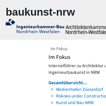
Zur Navigation springen
Zum Inhalt springen
baukunst-nrw
Im Fokus
Im Fokus
Internetführer zu Architektur
Ingenieurbaukunst in NRW
Gesamtübersicht...
Medienhafen Düsseldorf
Rokoko under Constructi
Kunst und Bau NRW