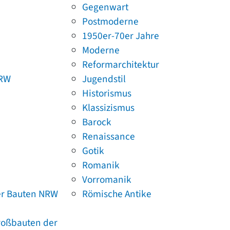
Gegenwart
Postmoderne
1950er-70er Jahre
Moderne
Reformarchitektur
NRW
Jugendstil
Historismus
Klassizismus
Barock
Renaissance
Gotik
Romanik
Vorromanik
er Bauten NRW
Römische Antike
Großbauten der