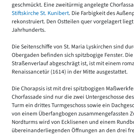
geschmückt. Eine zweitürmig angelegte Chorfassad
Stiftskirche St. Kunibert
. Die Farbigkeit des Auß
rekonstruiert. Den Ostteilen quer vorgelagert lieg
Jahrhunderts.
Die Seitenschiffe von St. Maria Lyskirchen sind du
Obergaden befinden sich spitzbogige Fenster. Die 
Straßenverlauf abgeschrägt ist, ist mit einem rom
Renaissancetür (1614) in der Mitte ausgestattet.
Die Chorapsis ist mit drei spitzbogigen Maßwerkfe
Chorfassade sind nur die zwei Untergeschosse de
Turm ein drittes Turmgeschoss sowie ein Dachgesch
von einem Überfangbogen zusammengefassten Zwil
Nordturms wird von Ecklisenen und einem Rundboge
übereinanderliegenden Öffnungen an den drei frei