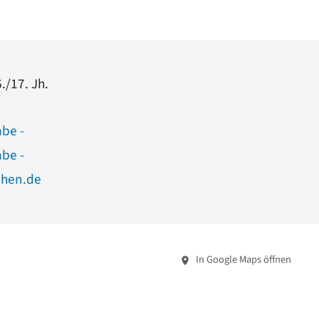
./17. Jh.
abe -
abe -
chen.de
In Google Maps öffnen