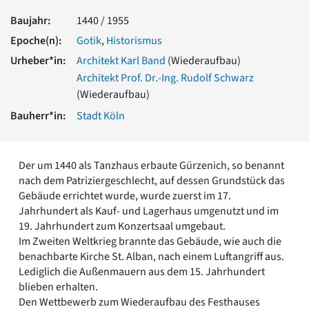
Romanik
Baujahr:
1440 / 1955
Vorromanik
Epoche(n):
Gotik
,
Historismus
Römische Antike
Urheber*in:
Architekt Karl Band
(Wiederaufbau)
Über uns
Architekt Prof. Dr.-Ing. Rudolf Schwarz
Über baukunst-nrw
(Wiederaufbau)
Fachbeirat
Freunde & Förderer
Bauherr*in:
Stadt Köln
Kontakt
Impressum
Datenschutz
Der um 1440 als Tanzhaus erbaute Gürzenich, so benannt
nach dem Patriziergeschlecht, auf dessen Grundstück das
Suchbegriff eingeben
Gebäude errichtet wurde, wurde zuerst im 17.
Jahrhundert als Kauf- und Lagerhaus umgenutzt und im
19. Jahrhundert zum Konzertsaal umgebaut.
Im Zweiten Weltkrieg brannte das Gebäude, wie auch die
benachbarte Kirche St. Alban, nach einem Luftangriff aus.
Lediglich die Außenmauern aus dem 15. Jahrhundert
blieben erhalten.
Den Wettbewerb zum Wiederaufbau des Festhauses