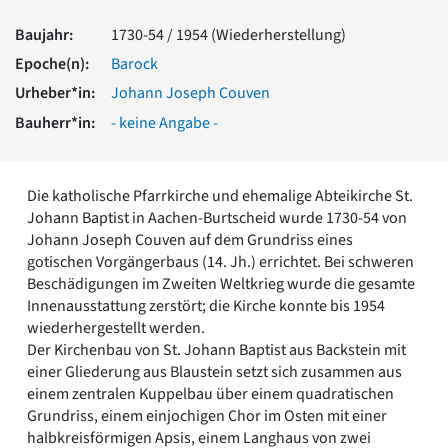
Romanik
Baujahr:
1730-54 / 1954 (Wiederherstellung)
Vorromanik
Römische Antike
Epoche(n):
Barock
Über uns
Urheber*in:
Johann Joseph Couven
Über baukunst-nrw
Bauherr*in:
- keine Angabe -
Fachbeirat
Freunde & Förderer
Kontakt
Die katholische Pfarrkirche und ehemalige Abteikirche St.
Impressum
Johann Baptist in Aachen-Burtscheid wurde 1730-54 von
Datenschutz
Johann Joseph Couven auf dem Grundriss eines
gotischen Vorgängerbaus (14. Jh.) errichtet. Bei schweren
Suchbegriff eingeben
Beschädigungen im Zweiten Weltkrieg wurde die gesamte
Innenausstattung zerstört; die Kirche konnte bis 1954
wiederhergestellt werden.
Der Kirchenbau von St. Johann Baptist aus Backstein mit
einer Gliederung aus Blaustein setzt sich zusammen aus
einem zentralen Kuppelbau über einem quadratischen
Grundriss, einem einjochigen Chor im Osten mit einer
halbkreisförmigen Apsis, einem Langhaus von zwei