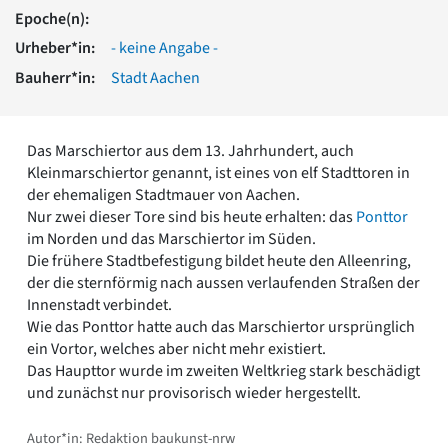
Romanik
Epoche(n):
Vorromanik
Urheber*in:
- keine Angabe -
Römische Antike
Bauherr*in:
Stadt Aachen
Über uns
Über baukunst-nrw
Fachbeirat
Das Marschiertor aus dem 13. Jahrhundert, auch
Freunde & Förderer
Kleinmarschiertor genannt, ist eines von elf Stadttoren in
Kontakt
der ehemaligen Stadtmauer von Aachen.
Impressum
Nur zwei dieser Tore sind bis heute erhalten: das
Ponttor
Datenschutz
im Norden und das Marschiertor im Süden.
Die frühere Stadtbefestigung bildet heute den Alleenring,
Suchbegriff eingeben
der die sternförmig nach aussen verlaufenden Straßen der
Innenstadt verbindet.
Wie das Ponttor hatte auch das Marschiertor ursprünglich
ein Vortor, welches aber nicht mehr existiert.
Das Haupttor wurde im zweiten Weltkrieg stark beschädigt
und zunächst nur provisorisch wieder hergestellt.
Autor*in: Redaktion baukunst-nrw