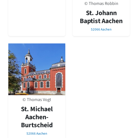
© Thomas Robbin
Romanik
Vorromanik
St. Johann
Römische Antike
Baptist Aachen
Über uns
52066 Aachen
Über baukunst-nrw
Fachbeirat
Freunde & Förderer
Kontakt
Impressum
Datenschutz
Suchbegriff eingeben
© Thomas Vogt
St. Michael
Aachen-
Burtscheid
52066 Aachen