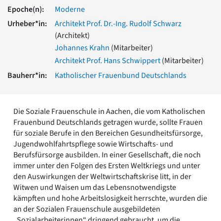
Romanik
Epoche(n):
Moderne
Vorromanik
Urheber*in:
Architekt Prof. Dr.-Ing. Rudolf Schwarz
Römische Antike
(Architekt)
Über uns
Johannes Krahn
(Mitarbeiter)
Über baukunst-nrw
Architekt Prof. Hans Schwippert
(Mitarbeiter)
Fachbeirat
Bauherr*in:
Katholischer Frauenbund Deutschlands
Freunde & Förderer
Kontakt
Impressum
Die Soziale Frauenschule in Aachen, die vom Katholischen
Datenschutz
Frauenbund Deutschlands getragen wurde, sollte Frauen
Suchbegriff eingeben
für soziale Berufe in den Bereichen Gesundheitsfürsorge,
Jugendwohlfahrtspflege sowie Wirtschafts- und
Berufsfürsorge ausbilden. In einer Gesellschaft, die noch
immer unter den Folgen des Ersten Weltkriegs und unter
den Auswirkungen der Weltwirtschaftskrise litt, in der
Witwen und Waisen um das Lebensnotwendigste
kämpften und hohe Arbeitslosigkeit herrschte, wurden die
an der Sozialen Frauenschule ausgebildeten
„Sozialarbeiterinnen“ dringend gebraucht, um die