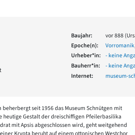
Baujahr:
vor 888 (Urs
Epoche(n):
Vorromanik
Urheber*in:
- keine Ang
Bauherr*in:
- keine Ang
t
Internet:
museum-sc
öln beherbergt seit 1956 das Museum Schnütgen mit
heutige Gestalt der dreischiffigen Pfeilerbasilika
adrat mit Apsis abgeschlossen wird, geht weitgehend
 einer Krypta beruht auf einem ottonischen Westchor