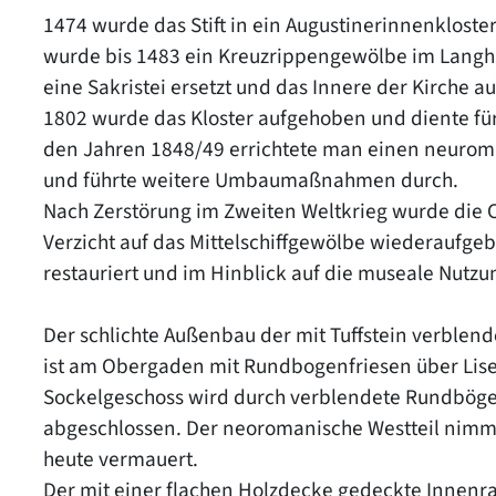
1474 wurde das Stift in ein Augustinerinnenklos
wurde bis 1483 ein Kreuzrippengewölbe im Langha
eine Sakristei ersetzt und das Innere der Kirche a
1802 wurde das Kloster aufgehoben und diente für 
den Jahren 1848/49 errichtete man einen neurom
und führte weitere Umbaumaßnahmen durch.
Nach Zerstörung im Zweiten Weltkrieg wurde die C
Verzicht auf das Mittelschiffgewölbe wiederaufge
restauriert und im Hinblick auf die museale Nutzu
Der schlichte Außenbau der mit Tuffstein verblend
ist am Obergaden mit Rundbogenfriesen über Lise
Sockelgeschoss wird durch verblendete Rundböge
abgeschlossen. Der neoromanische Westteil nimmt 
heute vermauert.
Der mit einer flachen Holzdecke gedeckte Innenra