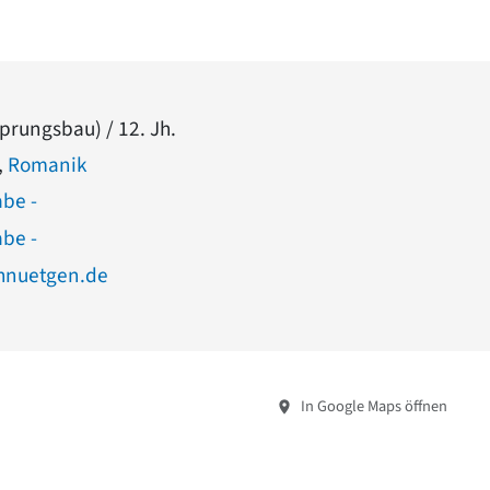
prungsbau) / 12. Jh.
,
Romanik
abe -
abe -
hnuetgen.de
In Google Maps öffnen