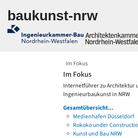
Zur Navigation springen
Zum Inhalt springen
baukunst-nrw
Im Fokus
Im Fokus
Internetführer zu Architektur
Ingenieurbaukunst in NRW
Gesamtübersicht...
Medienhafen Düsseldorf
Rokoko under Constructi
Kunst und Bau NRW