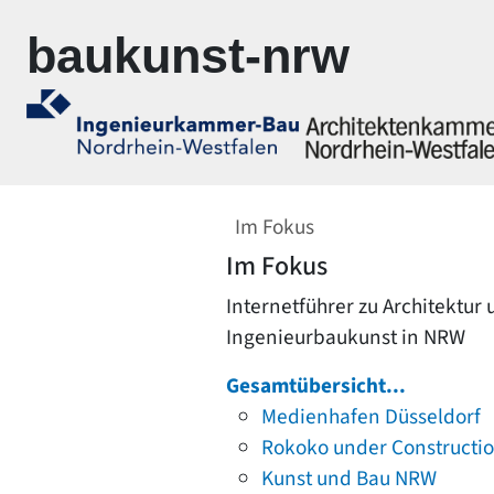
Zur Navigation springen
Zum Inhalt springen
baukunst-nrw
Im Fokus
Im Fokus
Internetführer zu Architektur
Ingenieurbaukunst in NRW
Gesamtübersicht...
Medienhafen Düsseldorf
Rokoko under Constructi
Kunst und Bau NRW