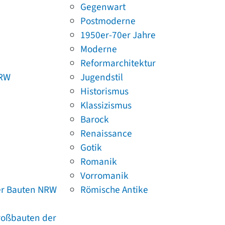
Gegenwart
Postmoderne
1950er-70er Jahre
Moderne
Reformarchitektur
NRW
Jugendstil
Historismus
Klassizismus
Barock
Renaissance
Gotik
Romanik
Vorromanik
er Bauten NRW
Römische Antike
Großbauten der